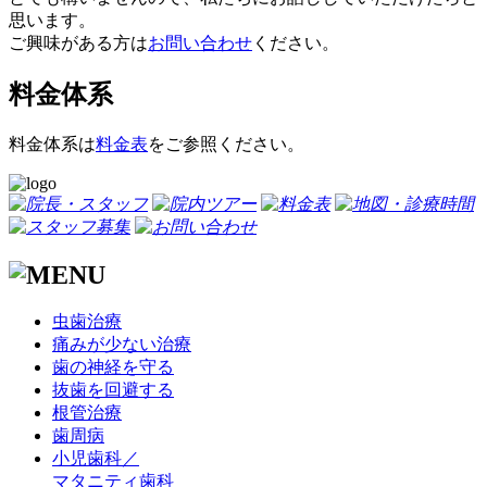
思います。
ご興味がある方は
お問い合わせ
ください。
料金体系
料金体系は
料金表
をご参照ください。
虫歯治療
痛みが少ない治療
歯の神経を守る
抜歯を回避する
根管治療
歯周病
小児歯科／
マタニティ歯科