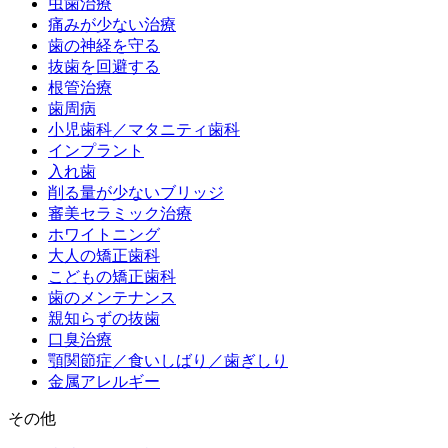
虫歯治療
痛みが少ない治療
歯の神経を守る
抜歯を回避する
根管治療
歯周病
小児歯科／マタニティ歯科
インプラント
入れ歯
削る量が少ないブリッジ
審美セラミック治療
ホワイトニング
大人の矯正歯科
こどもの矯正歯科
歯のメンテナンス
親知らずの抜歯
口臭治療
顎関節症／食いしばり／歯ぎしり
金属アレルギー
その他