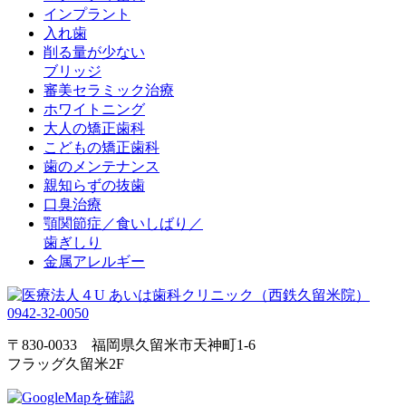
インプラント
入れ歯
削る量が少ない
ブリッジ
審美セラミック治療
ホワイトニング
大人の矯正歯科
こどもの矯正歯科
歯のメンテナンス
親知らずの抜歯
口臭治療
顎関節症／食いしばり／
歯ぎしり
金属アレルギー
0942-32-0050
〒830-0033 福岡県久留米市天神町1-6
フラッグ久留米2F