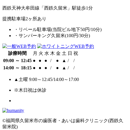
西鉄天神大牟田線「西鉄久留米」駅徒歩1分
提携駐車場2ヶ所あり
・リベール駐車場(当院ビル地下50円/10分)
・サンパーキング久留米(100円/30分)
診療時間
月
火
水
木
金
土
日
祝
09:00 ～ 12:45
●
●
●
/
●
▲
/
/
14:00 ～ 18:15
●
●
●
/
●
▲
/
/
▲土曜 9:00～12:45/14:00～17:00
※木日祝は休診
©福岡県久留米市の歯医者・あいは歯科クリニック(西鉄久
留米院)